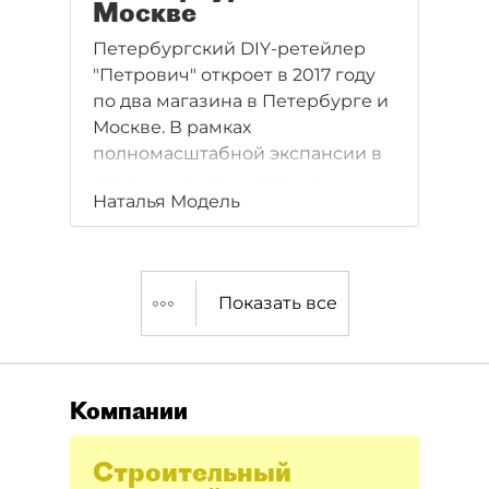
Москве
Петербургский DIY-ретейлер
"Петрович" откроет в 2017 году
по два магазина в Петербурге и
Москве. В рамках
полномасштабной экспансии в
столицу компания также
Наталья Модель
рассматривает возможность до
2020 года построить завод в
столице по аналогии с
петербургским предприятием.
Показать все
Компании
Строительный