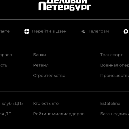
акте
Перейти в Дзен
Телеграм
право
Банки
Транспорт
сть
Ретейл
Военная опе
Строительство
Происшеств
 клуб «ДП»
Кто есть кто
Estateline
ия ДП
Рейтинг миллиардеров
База недвиж