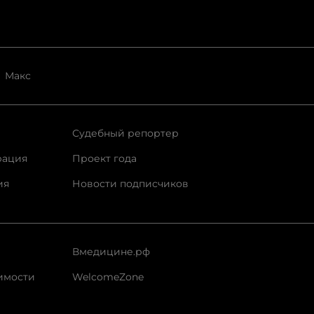
Макс
Судебный репортер
рация
Проект года
ия
Новости подписчиков
Вмедицине.рф
имости
WelcomeZone