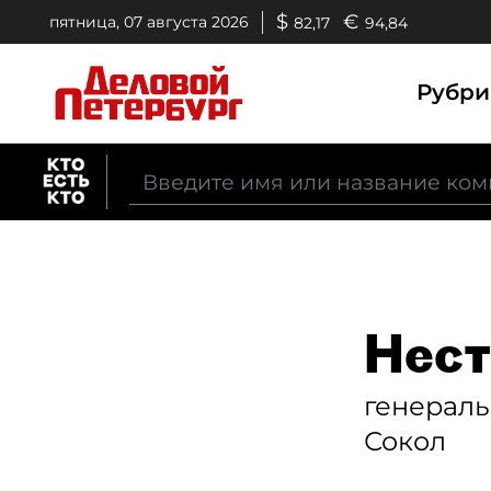
$
€
пятница, 07 августа 2026
82,17
94,84
Рубр
Нест
генерал
Сокол