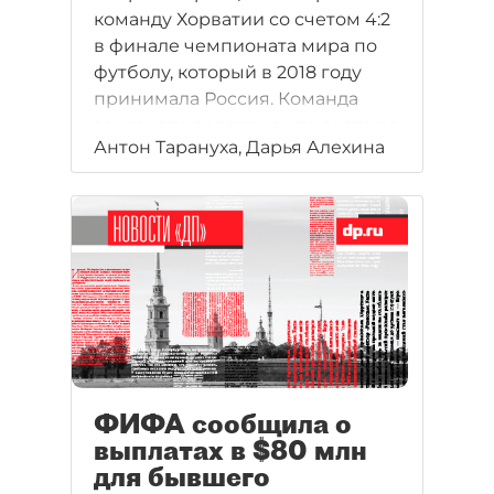
команду Хорватии со счетом 4:2
в финале чемпионата мира по
футболу, который в 2018 году
принимала Россия. Команда
завоевала золото чемпионата во
Антон Тарануха, Дарья Алехина
второй раз в истории - в
прошлый раз она получила
главный трофей футбольного
первенства в 1998 году.
ФИФА сообщила о
выплатах в $80 млн
для бывшего