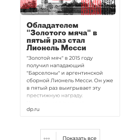
Обладателем
"Золотого мяча" в
пятый раз стал
Лионель Месси
"Золотой мяч" в 2015 году
получил нападающий
"Барселоны" и аргентинской
сборной Лионель Месси. Он уже
в пятый раз выигрывает эту
престижную награду.
Церемония вручения
dp.ru
проходила вечером 11 января
2016 года в Цюрихе.
Видеотрансляцию показывал
канал "Евроспорт".
Показать все