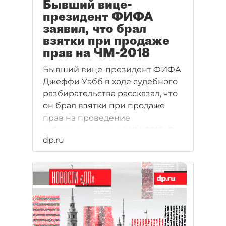
Бывший вице-
президент ФИФА
заявил, что брал
взятки при продаже
прав на ЧМ-2018
Бывший вице-президент ФИФА
Джеффи Уэбб в ходе судебного
разбирательства рассказал, что
он брал взятки при продаже
прав на проведение
отборочных матчей ЧМ-2018. Он
dp.ru
также признался в
вымогательстве и
мошенничестве.