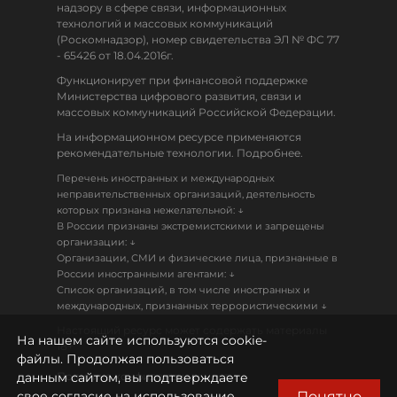
надзору в сфере связи, информационных
технологий и массовых коммуникаций
(Роскомнадзор), номер свидетельства ЭЛ № ФС 77
- 65426 от 18.04.2016г.
Функционирует при финансовой поддержке
Министерства цифрового развития, связи и
массовых коммуникаций Российской Федерации.
На информационном ресурсе применяются
рекомендательные технологии. Подробнее.
Перечень иностранных и международных
неправительственных организаций, деятельность
↓
которых признана нежелательной:
В России признаны экстремистскими и запрещены
↓
организации:
Организации, СМИ и физические лица, признанные в
↓
России иностранными агентами:
Список организаций, в том числе иностранных и
↓
международных, признанных террористическими
Настоящий ресурс может содержать материалы
На нашем сайте используются cookie-
18+
файлы. Продолжая пользоваться
данным сайтом, вы подтверждаете
Политика конфиденциальности
Понятно
свое согласие на использование