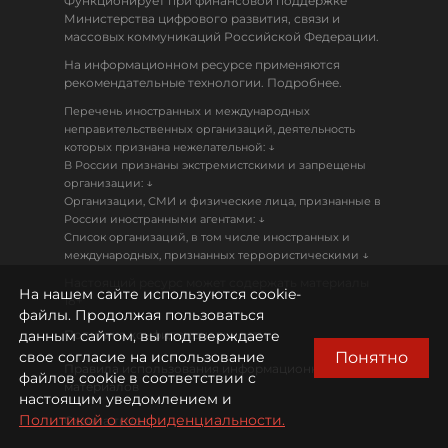
Функционирует при финансовой поддержке
Министерства цифрового развития, связи и
массовых коммуникаций Российской Федерации.
На информационном ресурсе применяются
рекомендательные технологии. Подробнее.
Перечень иностранных и международных
неправительственных организаций, деятельность
↓
которых признана нежелательной:
В России признаны экстремистскими и запрещены
↓
организации:
Организации, СМИ и физические лица, признанные в
↓
России иностранными агентами:
Список организаций, в том числе иностранных и
↓
международных, признанных террористическими
Настоящий ресурс может содержать материалы
На нашем сайте используются cookie-
18+
файлы. Продолжая пользоваться
данным сайтом, вы подтверждаете
Политика конфиденциальности
Понятно
свое согласие на использование
Правила использования информационных
файлов cookie в соответствии с
материалов
настоящим уведомлением и
Политикой о конфиденциальности.
Охрана труда