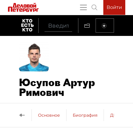
Войти
Юсупов Артур
Римович
Основное
Биография
ДП о пер