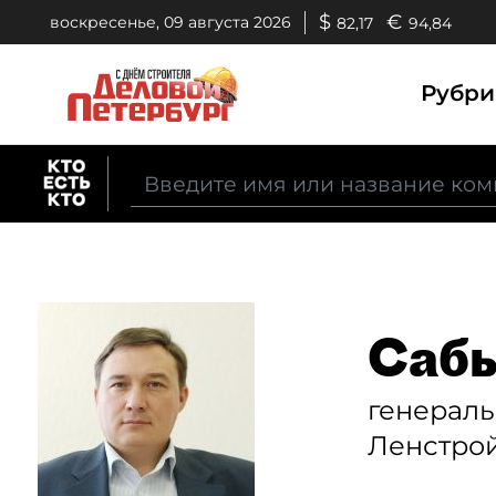
$
€
воскресенье, 09 августа 2026
82,17
94,84
Рубр
Сабы
генерал
Ленстро