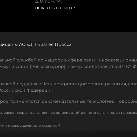
д. 8, пом. 74.
показать на карте
защищены АО «ДП Бизнес Пресс»
льной службой по надзору в сфере связи, информационны
ммуникаций (Роскомнадзор), номер свидетельства ЭЛ № ФС
совой поддержке Министерства цифрового развития, свя
Российской Федерации.
рсе применяются рекомендательные технологии. Подробн
родных неправительственных организаций, деятельность которых признан
↓
кими и запрещены организации:
↓
лица, признанные в России иностранными агентами: