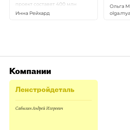
сократи
проект составят 400 млн
Ольга М
в моде
рублей.
Инна Рейхард
olga.my
и расш
в средн
привест
провалу
Компании
Ленстройдеталь
Сабылин Андрей Игоревич