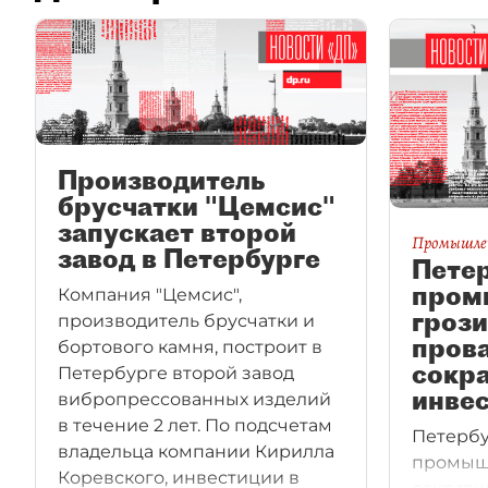
Производитель
брусчатки "Цемсис"
запускает второй
Промышле
завод в Петербурге
Пете
пром
Компания "Цемсис",
грози
производитель брусчатки и
прова
бортового камня, построит в
сокр
Петербурге второй завод
инве
вибропрессованных изделий
в течение 2 лет. По подсчетам
Петербу
владельца компании Кирилла
промышл
Коревского, инвестиции в