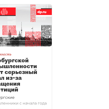
нность
рбургской
ышленности
т серьезный
л из-за
ащения
стиций
ргские
енники с начала года