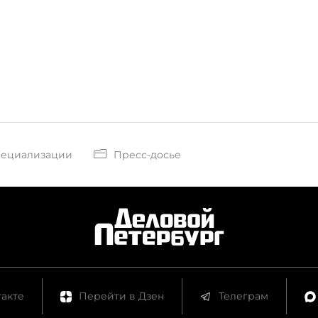
пециализации
Пресс-досье
акте
Перейти в Дзен
Телеграм