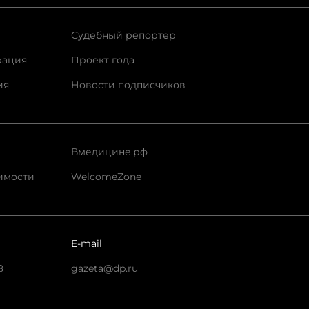
Судебный репортер
рация
Проект года
ия
Новости подписчиков
Вмедицине.рф
имости
WelcomeZone
E-mail
8
gazeta@dp.ru