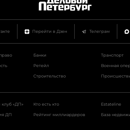
акте
Перейти в Дзен
Телеграм
право
Банки
Транспорт
сть
Ретейл
Военная опе
Строительство
Происшеств
 клуб «ДП»
Кто есть кто
Estateline
ия ДП
Рейтинг миллиардеров
База недвиж