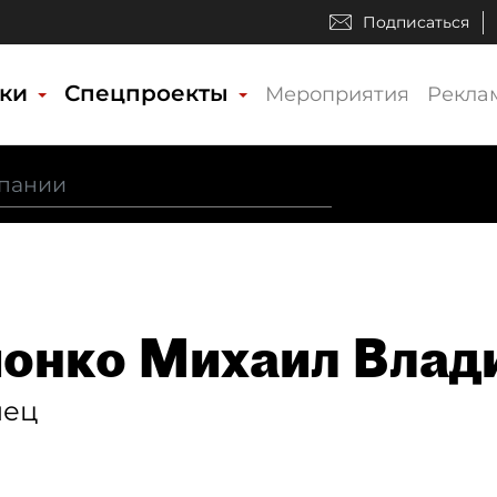
Подписаться
ики
Спецпроекты
Мероприятия
Рекла
онко Михаил Влад
лец