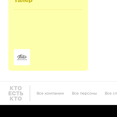
Все компании
Все персоны
Все с