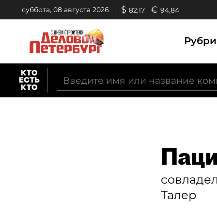
$
€
суббота, 08 августа 2026
82,17
94,84
Рубр
Паци
совладе
Талер