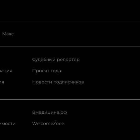
Макс
Судебный репортер
рация
Проект года
ия
Новости подписчиков
Вмедицине.рф
имости
WelcomeZone