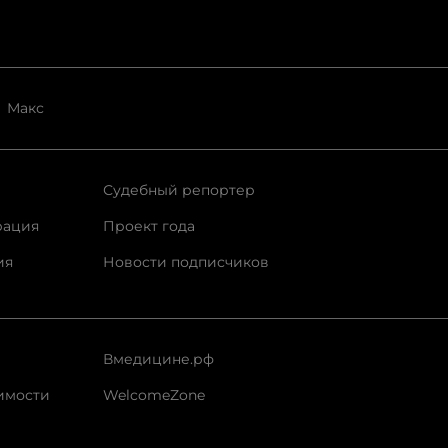
Макс
Судебный репортер
рация
Проект года
ия
Новости подписчиков
Вмедицине.рф
имости
WelcomeZone