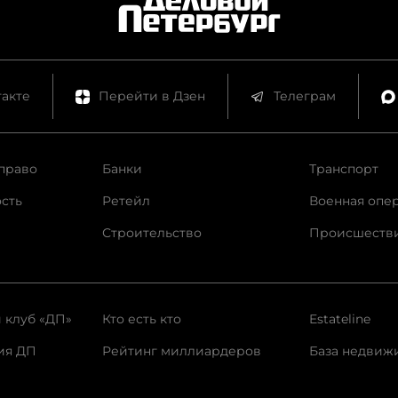
акте
Перейти в Дзен
Телеграм
право
Банки
Транспорт
сть
Ретейл
Военная опе
Строительство
Происшеств
 клуб «ДП»
Кто есть кто
Estateline
ия ДП
Рейтинг миллиардеров
База недвиж