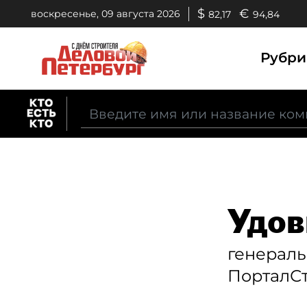
$
€
воскресенье, 09 августа 2026
82,17
94,84
Рубр
Удов
генераль
ПорталС