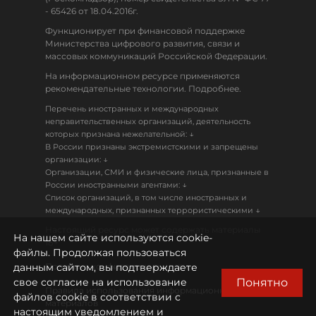
- 65426 от 18.04.2016г.
Функционирует при финансовой поддержке
Министерства цифрового развития, связи и
массовых коммуникаций Российской Федерации.
На информационном ресурсе применяются
рекомендательные технологии. Подробнее.
Перечень иностранных и международных
неправительственных организаций, деятельность
↓
которых признана нежелательной:
В России признаны экстремистскими и запрещены
↓
организации:
Организации, СМИ и физические лица, признанные в
↓
России иностранными агентами:
Список организаций, в том числе иностранных и
↓
международных, признанных террористическими
Настоящий ресурс может содержать материалы
На нашем сайте используются cookie-
18+
файлы. Продолжая пользоваться
данным сайтом, вы подтверждаете
Политика конфиденциальности
Понятно
свое согласие на использование
Правила использования информационных
файлов cookie в соответствии с
материалов
настоящим уведомлением и