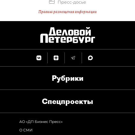
Пресс-досье
Правила размещения информации
Рубрики
Спец­проекты
АО «ДП Бизнес Пресс»
О СМИ