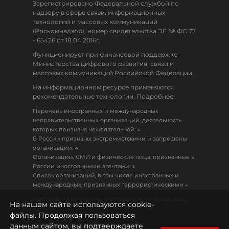
Зарегистрировано Федеральной службой по
надзору в сфере связи, информационных
технологий и массовых коммуникаций
(Роскомнадзор), номер свидетельства ЭЛ № ФС 77
- 65426 от 18.04.2016г.
Функционирует при финансовой поддержке
Министерства цифрового развития, связи и
массовых коммуникаций Российской Федерации.
На информационном ресурсе применяются
рекомендательные технологии. Подробнее.
Перечень иностранных и международных
неправительственных организаций, деятельность
↓
которых признана нежелательной:
В России признаны экстремистскими и запрещены
↓
организации:
Организации, СМИ и физические лица, признанные в
↓
России иностранными агентами:
Список организаций, в том числе иностранных и
↓
международных, признанных террористическими
Настоящий ресурс может содержать материалы
На нашем сайте используются cookie-
18+
файлы. Продолжая пользоваться
данным сайтом, вы подтверждаете
Политика конфиденциальности