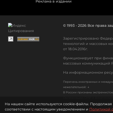
Реклама в издании
© 1993 - 2026 Все права 
Зарегистрировано Федера
технологий и массовых ко
от 18.04.2016г.
Функционирует при финан
массовых коммуникаций 
На информационном ресу
Перечень иностранных и междуна
↓
нежелательной:
В России признаны экстремистс
Организации, СМИ и физические 
Список организаций, в том числ
На нашем сайте используются cookie-файлы. Продолжая 
соответствии с настоящим уведомлением и
Политикой 