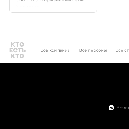
банкротом.
Все компании
Все персоны
Все с
ВКонт