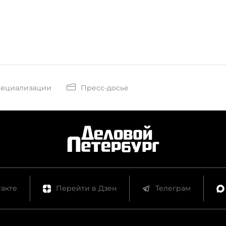
пециализации
Пресс-досье
акте
Перейти в Дзен
Телеграм