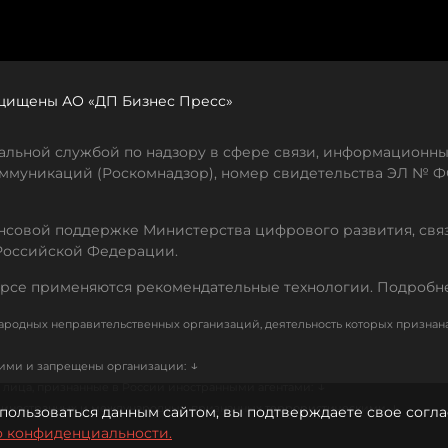
защищены АО «ДП Бизнес Пресс»
льной службой по надзору в сфере связи, информационны
ммуникаций (Роскомнадзор), номер свидетельства ЭЛ № ФС
совой поддержке Министерства цифрового развития, свя
Российской Федерации.
рсе применяются рекомендательные технологии. Подробн
родных неправительственных организаций, деятельность которых признан
↓
кими и запрещены организации:
↓
лица, признанные в России иностранными агентами:
↓
е иностранных и международных, признанных террористическими
пользоваться данным сайтом, вы подтверждаете свое согла
о конфиденциальности.