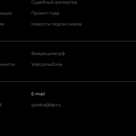
Судебный репортер
рация
Проект года
ия
Новости подписчиков
Вмедицине.рф
имости
WelcomeZone
E-mail
8
gazeta@dp.ru