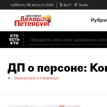
$
€
суббота, 08 августа 2026
82,17
94,84
Рубр
ДП о персоне: К
Вернуться к странице