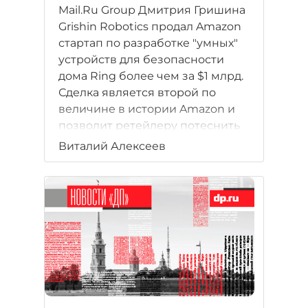
Mail.Ru Group Дмитрия Гришина
Grishin Robotics продал Amazon
стартап по разработке "умных"
устройств для безопасности
дома Ring более чем за $1 млрд.
Сделка является второй по
величине в истории Amazon и
позволит ретейлеру потеснить
лидера рынка в сфере систем
Виталий Алексеев
домашней безопасности Nest
Labs от Google, а фонду Гришина
— стать законодателем мод на
венчурном рынке.