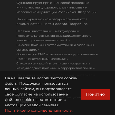
Функционирует при финансовой поддержке
Министерства цифрового развития, связи и
массовых коммуникаций Российской Федерации.
На информационном ресурсе применяются
рекомендательные технологии. Подробнее.
Перечень иностранных и международных
неправительственных организаций, деятельность
↓
которых признана нежелательной:
В России признаны экстремистскими и запрещены
↓
организации:
Организации, СМИ и физические лица, признанные в
↓
России иностранными агентами:
Список организаций, в том числе иностранных и
↓
международных, признанных террористическими
Настоящий ресурс может содержать материалы
На нашем сайте используются cookie-
18+
файлы. Продолжая пользоваться
данным сайтом, вы подтверждаете
Политика конфиденциальности
Понятно
свое согласие на использование
Правила использования информационных
файлов cookie в соответствии с
материалов
настоящим уведомлением и
Политикой о конфиденциальности.
Охрана труда