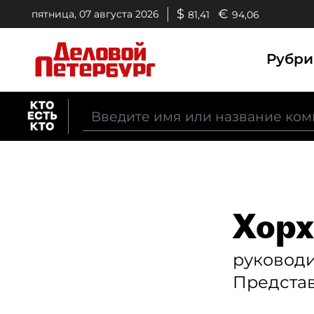
$
€
пятница, 07 августа 2026
81,41
94,06
Рубр
Хорх
руковод
Представ