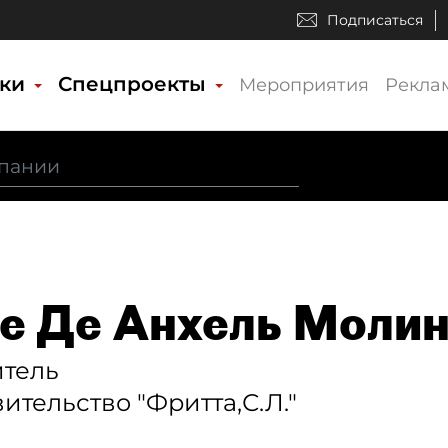
Подписаться
ики
Спецпроекты
Мероприятия
Рекла
е Де Анхель Моли
итель
ительство "Фритта,С.Л."