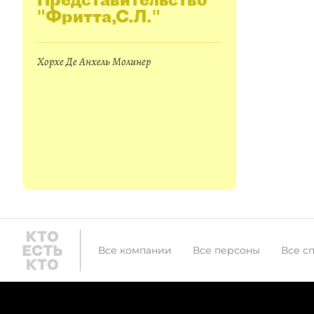
"Фритта,С.Л."
Хорхе Де Анхель Молинер
Все компании
Все персоны
Все с