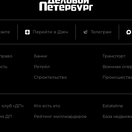
акте
Перейти в Дзен
Телеграм
право
Банки
Транспорт
сть
Ретейл
Военная опе
Строительство
Происшеств
 клуб «ДП»
Кто есть кто
Estateline
ия ДП
Рейтинг миллиардеров
База недвиж