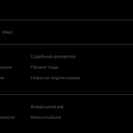
Макс
Судебный репортер
рация
Проект года
ия
Новости подписчиков
Вмедицине.рф
имости
WelcomeZone