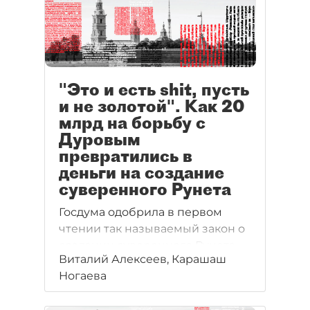
"Это и есть shit, пусть
и не золотой". Как 20
млрд на борьбу с
Дуровым
превратились в
деньги на создание
суверенного Рунета
Госдума одобрила в первом
чтении так называемый закон о
создании суверенного Рунета.
Виталий Алексеев, Карашаш
По мнению законодателей, эта
Ногаева
инициатива поможет
поддержать в России