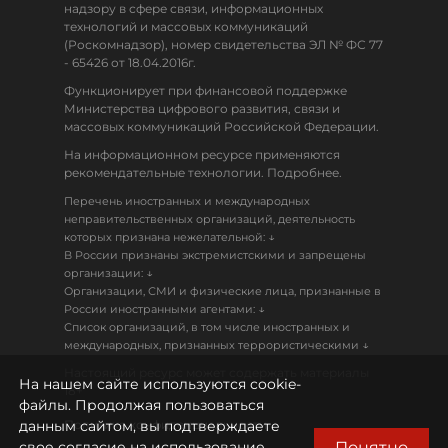
надзору в сфере связи, информационных
технологий и массовых коммуникаций
(Роскомнадзор), номер свидетельства ЭЛ № ФС 77
- 65426 от 18.04.2016г.
Функционирует при финансовой поддержке
Министерства цифрового развития, связи и
массовых коммуникаций Российской Федерации.
На информационном ресурсе применяются
рекомендательные технологии. Подробнее.
Перечень иностранных и международных
неправительственных организаций, деятельность
↓
которых признана нежелательной:
В России признаны экстремистскими и запрещены
↓
организации:
Организации, СМИ и физические лица, признанные в
↓
России иностранными агентами:
Список организаций, в том числе иностранных и
↓
международных, признанных террористическими
Настоящий ресурс может содержать материалы
На нашем сайте используются cookie-
18+
файлы. Продолжая пользоваться
данным сайтом, вы подтверждаете
Политика конфиденциальности
Понятно
свое согласие на использование