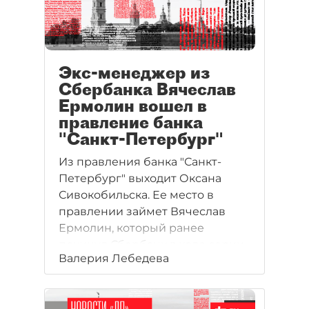
Экс-менеджер из
Сбербанка Вячеслав
Ермолин вошел в
правление банка
"Санкт-Петербург"
Из правления банка "Санкт-
Петербург" выходит Оксана
Сивокобильска. Ее место в
правлении займет Вячеслав
Ермолин, который ранее
покинул Сбербанк в ходе серии
Валерия Лебедева
перестановок. Он возглавил
корпоративный блок.