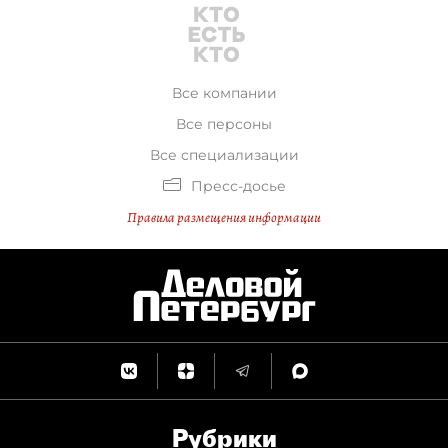
Все компании
Все персоны
Все специализации
Пресс-досье
Правила размещения информации
Рубрики