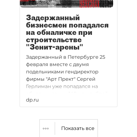
Задержанный
бизнесмен попадался
на обналичке при
строительстве
"Зенит-арены"
Задержанный в Петербурге 25
февраля вместе с двумя
подельниками гендиректор
фирмы "Арт Прект" Сергей
Герлиман уже попадался на
обналичивании 145 млн рублей
dp.ru
при строительстве стадиона
"Зенит-арена".
Показать все