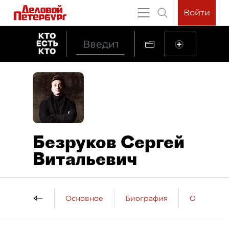
Войти
Безруков Сергей
Витальевич
Основное
Биография
Образова