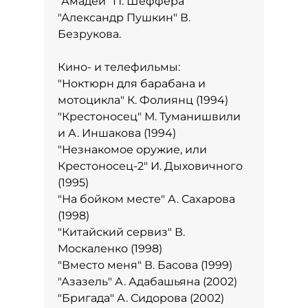
"Амадей" П. Шеффера
"Александр Пушкин" В.
Безрукова.
Кино- и телефильмы:
"Ноктюрн для барабана и
мотоцикла" К. Фолиянц (1994)
"Крестоносец" М. Туманишвили
и А. Иншакова (1994)
"Незнакомое оружие, или
Крестоносец-2" И. Дыховичного
(1995)
"На бойком месте" А. Саxарова
(1998)
"Китайский сервиз" В.
Москаленко (1998)
"Вместо меня" В. Басова (1999)
"Азазель" А. Адабашьяна (2002)
"Бригада" А. Сидорова (2002)