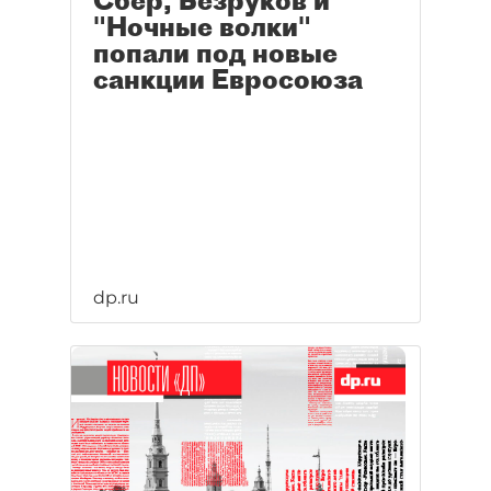
Сбер, Безруков и
"Ночные волки"
попали под новые
санкции Евросоюза
dp.ru