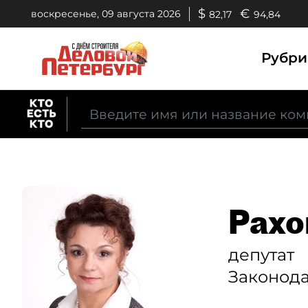
$
€
воскресенье, 09 августа 2026
82,17
94,84
Рубр
Рахо
депутат
Законода