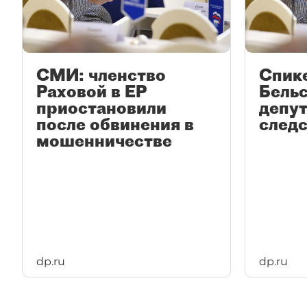
СМИ: членство
Спик
Раховой в ЕР
Бельс
приостановили
депут
после обвинения в
след
мошенничестве
dp.ru
dp.ru