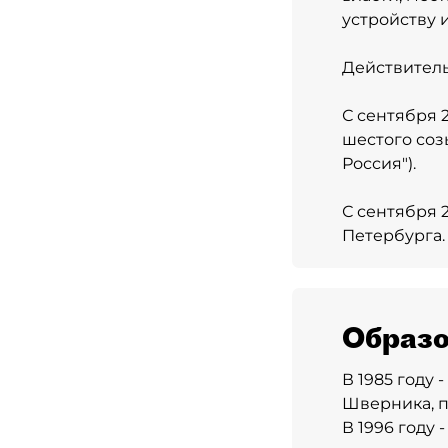
устройству 
Действитель
С сентября 
шестого соз
Россия").
С сентября 
Петербурга.
Образо
В 1985 году
Шверника, п
В 1996 году