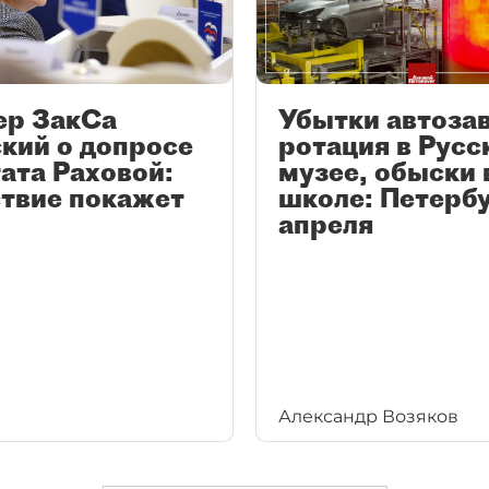
ер ЗакСа
Убытки автоза
кий о допросе
ротация в Русс
ата Раховой:
музее, обыски 
ствие покажет
школе: Петербу
апреля
Александр Возяков