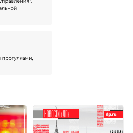
управления".
ральной
 прогулками,