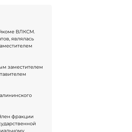
айкоме ВЛКСМ.
тов, являлась
 заместителем
вым заместителем
ставителем
Калининского
 Член фракции
осударственной
риальному