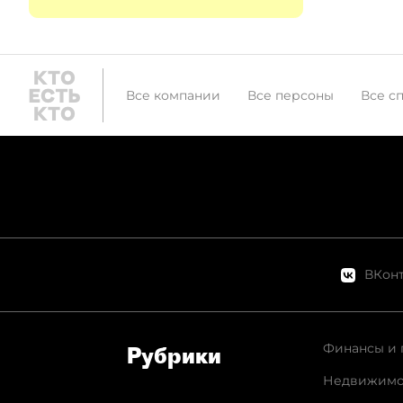
Все компании
Все персоны
Все с
ВКонт
Финансы и 
Рубрики
Недвижимо