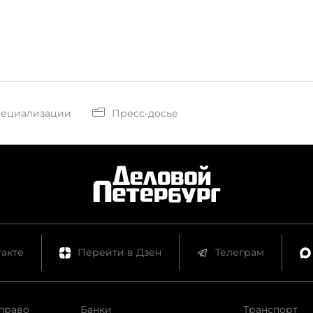
пециализации
Пресс-досье
акте
Перейти в Дзен
Телеграм
право
Банки
Транспорт