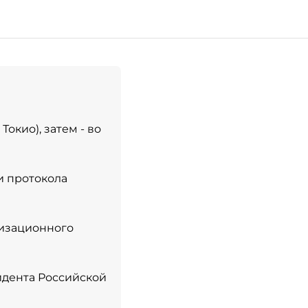
Токио), затем - во
и протокола
низационного
идента Российской