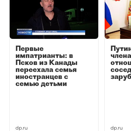
Первые
Путин
импатрианты: в
член
Псков из Канады
отно
переехала семья
сосед
иностранцев с
зару
семью детьми
dp.ru
dp.ru