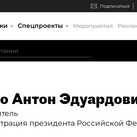
Подписаться
ики
Спецпроекты
Мероприятия
Рекла
о Антон Эдуардов
итель
трация президента Российской Ф