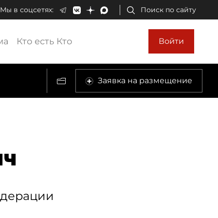
Мы в соцсетях:
Поиск по сайту
ма
Кто есть Кто
Войти
Заявка на размещение
ич
едерации