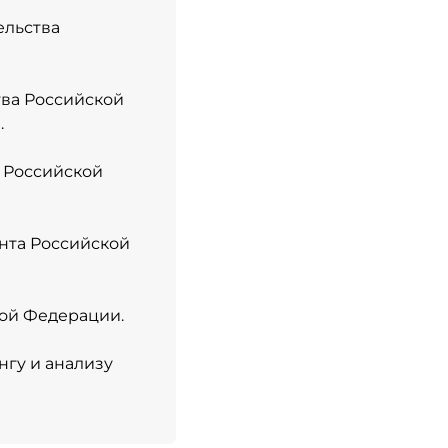
ельства
тва Российской
.
а Российской
ента Российской
кой Федерации.
нгу и анализу