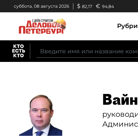
$
€
суббота, 08 августа 2026
82,17
94,84
Рубр
Вайн
руковод
Админис