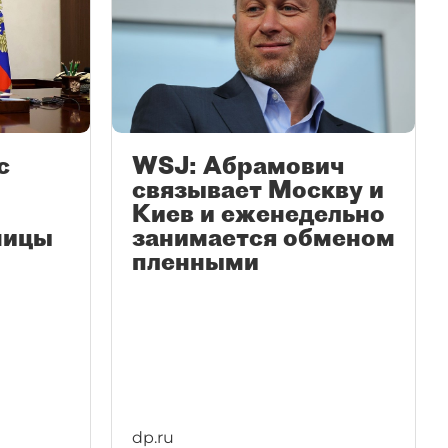
с
WSJ: Абрамович
связывает Москву и
Киев и еженедельно
ницы
занимается обменом
пленными
dp.ru