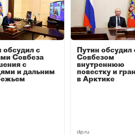
 обсудил с
Путин обсудил 
ами Совбеза
Совбезом
шения с
внутреннюю
ями и дальним
повестку и гра
бежьем
в Арктике
dp.ru