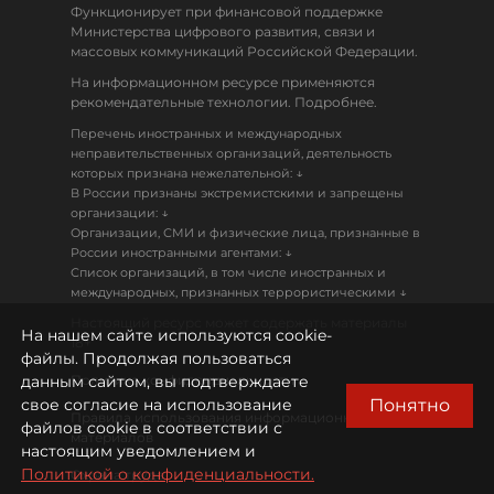
Функционирует при финансовой поддержке
Министерства цифрового развития, связи и
массовых коммуникаций Российской Федерации.
На информационном ресурсе применяются
рекомендательные технологии. Подробнее.
Перечень иностранных и международных
неправительственных организаций, деятельность
↓
которых признана нежелательной:
В России признаны экстремистскими и запрещены
↓
организации:
Организации, СМИ и физические лица, признанные в
↓
России иностранными агентами:
Список организаций, в том числе иностранных и
↓
международных, признанных террористическими
Настоящий ресурс может содержать материалы
На нашем сайте используются cookie-
18+
файлы. Продолжая пользоваться
данным сайтом, вы подтверждаете
Политика конфиденциальности
Понятно
свое согласие на использование
Правила использования информационных
файлов cookie в соответствии с
материалов
настоящим уведомлением и
Политикой о конфиденциальности.
Охрана труда