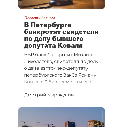
Новости бизнеса
В Петербурге
банкротят свидетеля
по делу бывшего
депутата Коваля
ББР банк банкротит Михаила
Лихолетова, свидетеля по делу
о даче взяток экс–депутату
петербургского ЗакСа Роману
Ковалю. С бизнесмена и его
компании взыскивают
Дмитрий Маракулин
свыше 500 млн рублей.