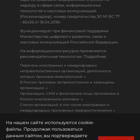
надзору в сфере связи, информационных
технологий и массовых коммуникаций
(Роскомнадзор), номер свидетельства ЭЛ № ФС 77
- 65426 от 18.04.2016г.
Функционирует при финансовой поддержке
Министерства цифрового развития, связи и
массовых коммуникаций Российской Федерации.
На информационном ресурсе применяются
рекомендательные технологии. Подробнее.
Перечень иностранных и международных
неправительственных организаций, деятельность
↓
которых признана нежелательной:
В России признаны экстремистскими и запрещены
↓
организации:
Организации, СМИ и физические лица, признанные в
↓
России иностранными агентами:
Список организаций, в том числе иностранных и
↓
международных, признанных террористическими
Настоящий ресурс может содержать материалы
На нашем сайте используются cookie-
18+
файлы. Продолжая пользоваться
данным сайтом, вы подтверждаете
Политика конфиденциальности