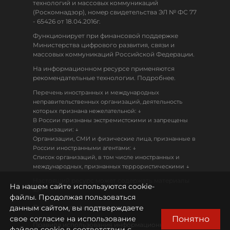
технологий и массовых коммуникаций
(Роскомнадзор), номер свидетельства ЭЛ № ФС 77
- 65426 от 18.04.2016г.
Функционирует при финансовой поддержке
Министерства цифрового развития, связи и
массовых коммуникаций Российской Федерации.
На информационном ресурсе применяются
рекомендательные технологии. Подробнее.
Перечень иностранных и международных
неправительственных организаций, деятельность
↓
которых признана нежелательной:
В России признаны экстремистскими и запрещены
↓
организации:
Организации, СМИ и физические лица, признанные в
↓
России иностранными агентами:
Список организаций, в том числе иностранных и
↓
международных, признанных террористическими
Настоящий ресурс может содержать материалы
На нашем сайте используются cookie-
18+
файлы. Продолжая пользоваться
данным сайтом, вы подтверждаете
Политика конфиденциальности
Понятно
свое согласие на использование
Правила использования информационных
файлов cookie в соответствии с