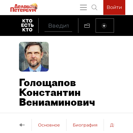
Войти
Голощапов
Константин
Вениаминович
Основное
Биография
ДП о пер