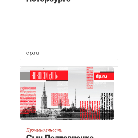
dp.ru
Промышленность
Сын Полтавченко