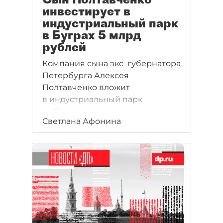
инвестирует в
индустриальный парк
в Буграх 5 млрд
рублей
Компания сына экс–губернатора
Петербурга Алексея
Полтавченко вложит
в индустриальный парк
во Всеволожском районе
Светлана Афонина
Ленинградской области около
5 млрд рублей.