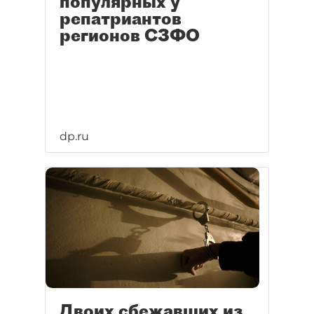
популярных у
репатриантов
регионов СЗФО
dp.ru
Двоих сбежавших из