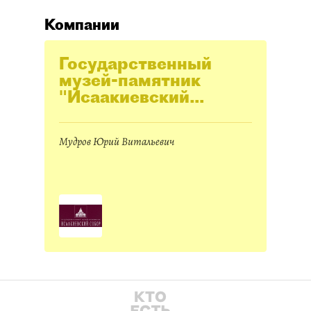
Компании
Государственный
музей-памятник
"Исаакиевский
собор"
Мудров Юрий Витальевич