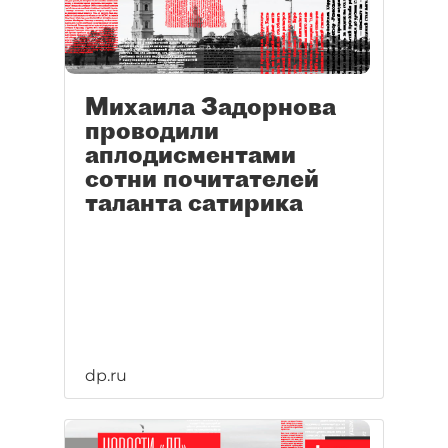
Михаила Задорнова
проводили
аплодисментами
сотни почитателей
таланта сатирика
dp.ru