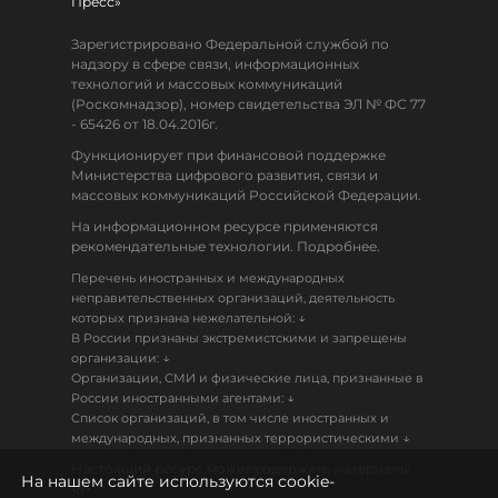
Пресс»
Зарегистрировано Федеральной службой по
надзору в сфере связи, информационных
технологий и массовых коммуникаций
(Роскомнадзор), номер свидетельства ЭЛ № ФС 77
- 65426 от 18.04.2016г.
Функционирует при финансовой поддержке
Министерства цифрового развития, связи и
массовых коммуникаций Российской Федерации.
На информационном ресурсе применяются
рекомендательные технологии. Подробнее.
Перечень иностранных и международных
неправительственных организаций, деятельность
↓
которых признана нежелательной:
В России признаны экстремистскими и запрещены
↓
организации:
Организации, СМИ и физические лица, признанные в
↓
России иностранными агентами:
Список организаций, в том числе иностранных и
↓
международных, признанных террористическими
Настоящий ресурс может содержать материалы
На нашем сайте используются cookie-
18+