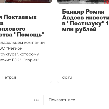
Банкир Роман
я Локтаевых
Авдеев инвест
а
в "Постнауку" 
рахового
млн рублей
ства "Помощь"
владельцем компании
ОО "Регион
руктура", которому
ежит ГСК "Югория".
 Петров
dp.ru
Показать все