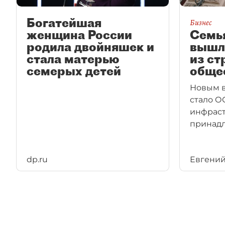
Богатейшая
Бизнес
женщина России
Семь
родила двойняшек и
вышл
стала матерью
из ст
семерых детей
обще
Новым 
стало О
инфраст
принадл
dp.ru
Евгений