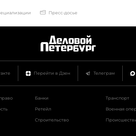
пециализации
Пресс-досье
акте
Перейти в Дзен
Телеграм
право
Банки
Транспорт
сть
Ретейл
Военная опе
Строительство
Происшеств