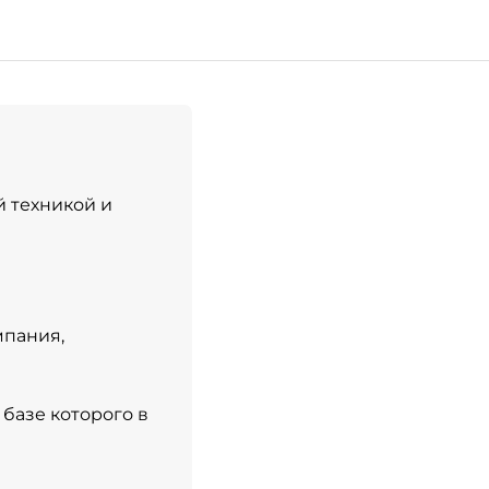
й техникой и
мпания,
 базе которого в