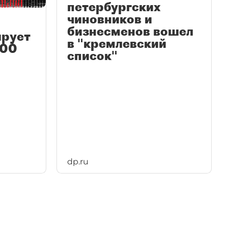
петербургских
чиновников и
бизнесменов вошел
ирует
в "кремлевский
100
список"
dp.ru