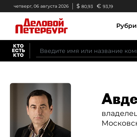
$
€
четверг, 06 августа 2026
80,93
93,19
Рубр
Авде
владеле
Московс