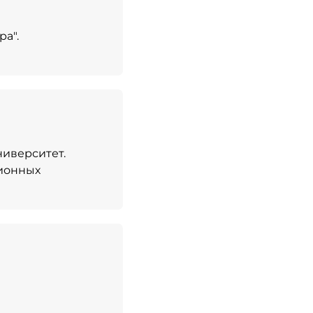
а".
ниверситет.
ионных