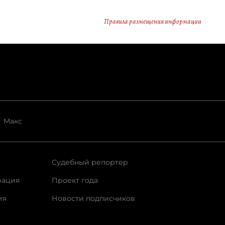
Правила размещения информации
Макс
Судебный репортер
рация
Проект года
ия
Новости подписчиков