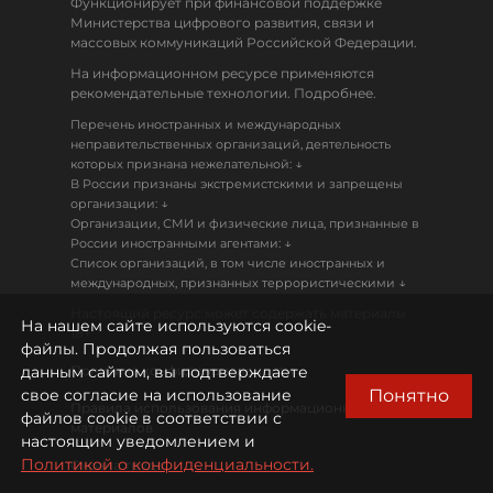
Функционирует при финансовой поддержке
Министерства цифрового развития, связи и
массовых коммуникаций Российской Федерации.
На информационном ресурсе применяются
рекомендательные технологии. Подробнее.
Перечень иностранных и международных
неправительственных организаций, деятельность
↓
которых признана нежелательной:
В России признаны экстремистскими и запрещены
↓
организации:
Организации, СМИ и физические лица, признанные в
↓
России иностранными агентами:
Список организаций, в том числе иностранных и
↓
международных, признанных террористическими
Настоящий ресурс может содержать материалы
На нашем сайте используются cookie-
18+
файлы. Продолжая пользоваться
данным сайтом, вы подтверждаете
Политика конфиденциальности
Понятно
свое согласие на использование
Правила использования информационных
файлов cookie в соответствии с
материалов
настоящим уведомлением и
Политикой о конфиденциальности.
Охрана труда