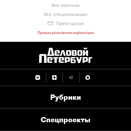
Все персоны
Все специализации
Пресс-досье
Правила размещения информации
Рубрики
Спец­проекты