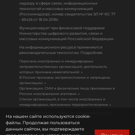
надзору в сфере связи, информационных
технологий и массовых коммуникаций
(Роскомнадзор), номер свидетельства ЭЛ № ФС 77
- 65426 от 18.04.2016г.
Функционирует при финансовой поддержке
Министерства цифрового развития, связи и
массовых коммуникаций Российской Федерации.
На информационном ресурсе применяются
рекомендательные технологии. Подробнее.
Перечень иностранных и международных
неправительственных организаций, деятельность
↓
которых признана нежелательной:
В России признаны экстремистскими и запрещены
↓
организации:
Организации, СМИ и физические лица, признанные в
↓
России иностранными агентами:
Список организаций, в том числе иностранных и
↓
международных, признанных террористическими
Настоящий ресурс может содержать материалы
На нашем сайте используются cookie-
18+
файлы. Продолжая пользоваться
данным сайтом, вы подтверждаете
Политика конфиденциальности