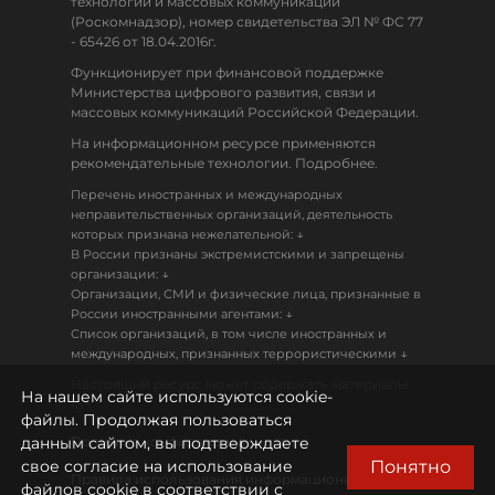
технологий и массовых коммуникаций
(Роскомнадзор), номер свидетельства ЭЛ № ФС 77
- 65426 от 18.04.2016г.
Функционирует при финансовой поддержке
Министерства цифрового развития, связи и
массовых коммуникаций Российской Федерации.
На информационном ресурсе применяются
рекомендательные технологии. Подробнее.
Перечень иностранных и международных
неправительственных организаций, деятельность
↓
которых признана нежелательной:
В России признаны экстремистскими и запрещены
↓
организации:
Организации, СМИ и физические лица, признанные в
↓
России иностранными агентами:
Список организаций, в том числе иностранных и
↓
международных, признанных террористическими
Настоящий ресурс может содержать материалы
На нашем сайте используются cookie-
18+
файлы. Продолжая пользоваться
данным сайтом, вы подтверждаете
Политика конфиденциальности
Понятно
свое согласие на использование
Правила использования информационных
файлов cookie в соответствии с