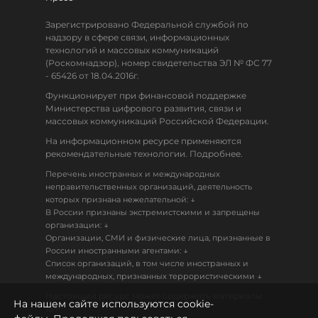
Зарегистрировано Федеральной службой по
надзору в сфере связи, информационных
технологий и массовых коммуникаций
(Роскомнадзор), номер свидетельства ЭЛ № ФС 77
- 65426 от 18.04.2016г.
Функционирует при финансовой поддержке
Министерства цифрового развития, связи и
массовых коммуникаций Российской Федерации.
На информационном ресурсе применяются
рекомендательные технологии. Подробнее.
Перечень иностранных и международных
неправительственных организаций, деятельность
↓
которых признана нежелательной:
В России признаны экстремистскими и запрещены
↓
организации:
Организации, СМИ и физические лица, признанные в
↓
России иностранными агентами:
Список организаций, в том числе иностранных и
↓
международных, признанных террористическими
Настоящий ресурс может содержать материалы
На нашем сайте используются cookie-
18+