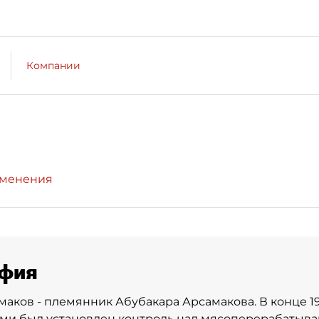
Компании
зменения
фия
маков - племянник Абубакара Арсамакова. В конце 1
ми был установлен контроль над мясоперерабатыв