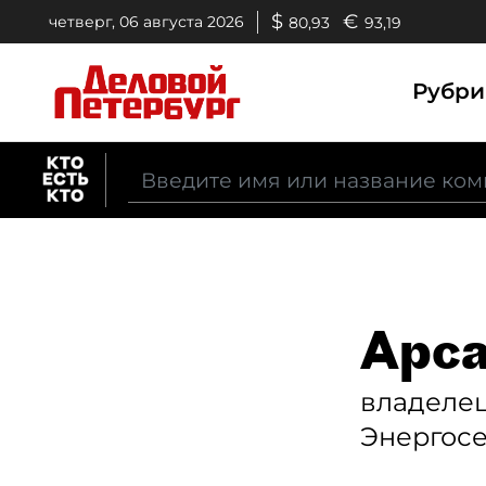
$
€
четверг, 06 августа 2026
80,93
93,19
Рубр
Арса
владеле
Энергосе