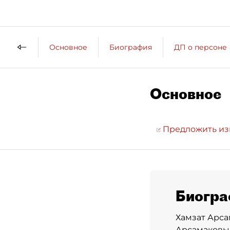
Основное
Биография
ДП о персоне
Основное
Предложить и
Биогра
Хамзат Арса
Арсамаковы