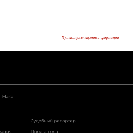
Правила размещения информации
Макс
Судебный репортер
рация
Проект года