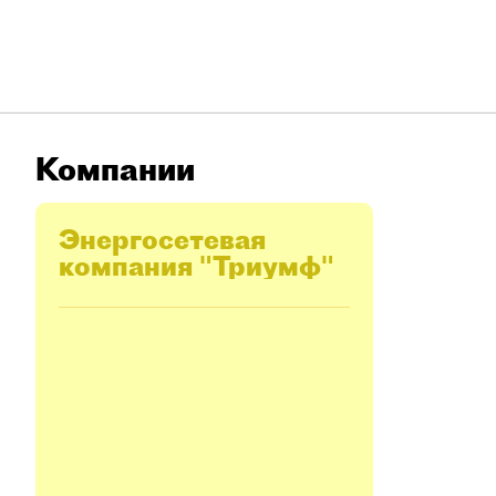
Компании
Энергосетевая
компания "Триумф"