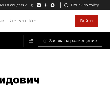
Мы в соцсетях:
Поиск по сайту
ма
Кто есть Кто
Войти
Заявка на размещение
идович