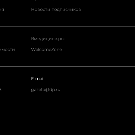
ия
Новости подписчиков
Вмедицине.рф
имости
WelcomeZone
E-mail
8
gazeta@dp.ru