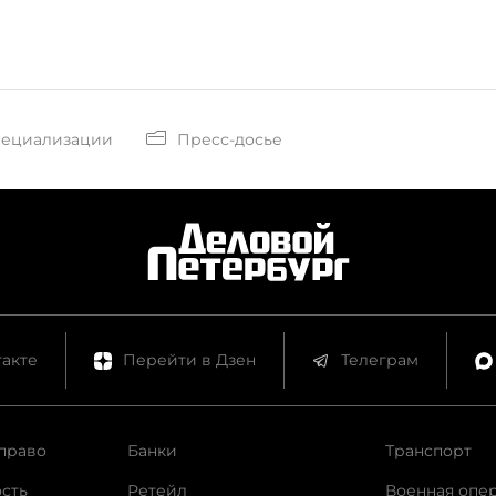
пециализации
Пресс-досье
акте
Перейти в Дзен
Телеграм
право
Банки
Транспорт
сть
Ретейл
Военная опе