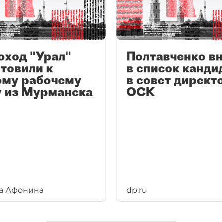
оход "Урал"
Полтавченко в
товили к
в список канди
ому рабочему
в совет директ
у из Мурманска
ОСК
а Афонина
dp.ru