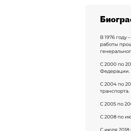
Биогра
В 1976 году 
работы прош
генеральног
С 2000 по 2
Федерации.
С 2004 по 2
транспорта.
С 2005 по 2
С 2008 по и
С июля 2018 