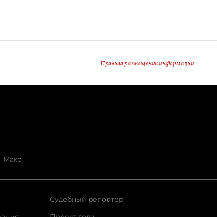
Правила размещения информации
Макс
Судебный репортер
рация
Проект года