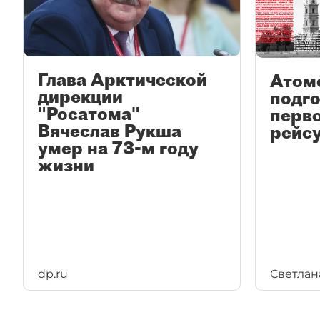
Глава Арктической
Атом
дирекции
подго
"Росатома"
перв
Вячеслав Рукша
рейс
умер на 73-м году
жизни
dp.ru
Светлан