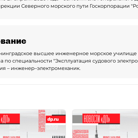
рекции Северного морского пути Госкорпорации "Ро
вание
нинградское высшее инженерное морское училище
ва по специальности "Эксплуатация судового электр
ия – инженер–электромеханик.