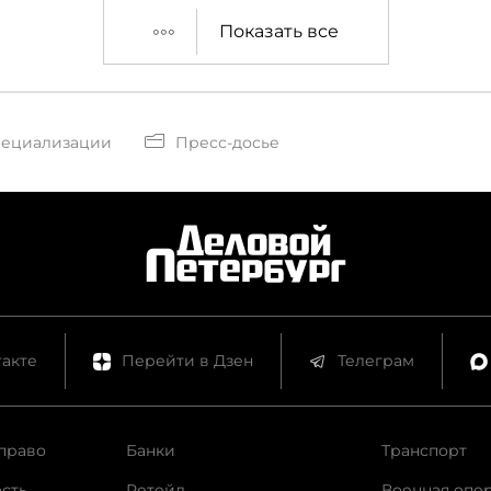
Показать все
пециализации
Пресс-досье
акте
Перейти в Дзен
Телеграм
право
Банки
Транспорт
сть
Ретейл
Военная опе