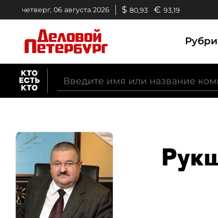
$
€
четверг, 06 августа 2026
80,93
93,19
Рубр
Рукш