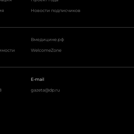
ия
Новости подписчиков
Вмедицине.рф
имости
WelcomeZone
E-mail
8
gazeta@dp.ru