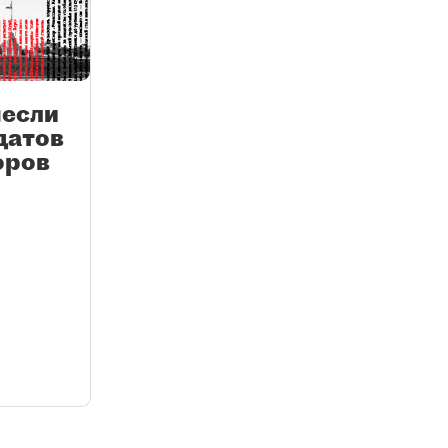
несли
датов
оров