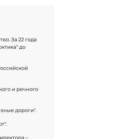
во. За 22 года
рктика" до
Российской
кого и речного
зные дороги".
т".
директора –