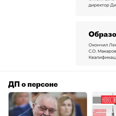
директор Ди
Образо
Окончил Ле
С.О. Макаро
Квалификац
ДП о персоне