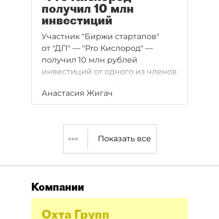
получил 10 млн
инвестиций
Участник "Биржи стартапов"
от "ДП" — "Pro Кислород" —
получил 10 млн рублей
инвестиций от одного из членов
жюри на масштабирование
Анастасия Жигач
бизнеса.
Показать все
Компании
Охта Групп