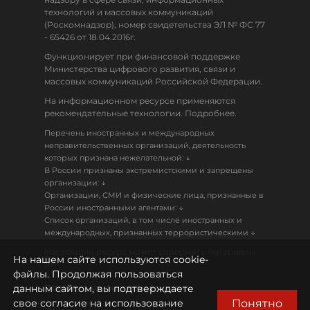
технологий и массовых коммуникаций
(Роскомнадзор), номер свидетельства ЭЛ № ФС 77
- 65426 от 18.04.2016г.
Функционирует при финансовой поддержке
Министерства цифрового развития, связи и
массовых коммуникаций Российской Федерации.
На информационном ресурсе применяются
рекомендательные технологии. Подробнее.
Перечень иностранных и международных
неправительственных организаций, деятельность
↓
которых признана нежелательной:
В России признаны экстремистскими и запрещены
↓
организации:
Организации, СМИ и физические лица, признанные в
↓
России иностранными агентами:
Список организаций, в том числе иностранных и
↓
международных, признанных террористическими
Настоящий ресурс может содержать материалы
На нашем сайте используются cookie-
18+
файлы. Продолжая пользоваться
данным сайтом, вы подтверждаете
Политика конфиденциальности
Понятно
свое согласие на использование