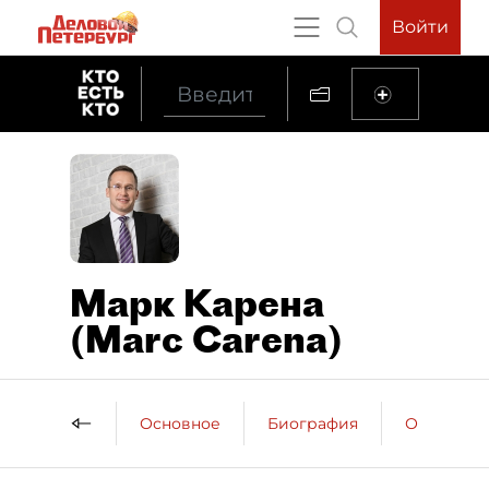
Войти
Марк Карена
(Marc Carena)
Основное
Биография
Образова