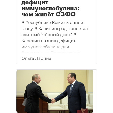
дефицит
иммуноглобулина:
чем живёт СЗФО
В Республике Коми сменили
главу. В Калининград прилетал
элитный "чёрный джет". В
Карелии возник дефицит
иммуноглобулина для
беременных. Подорожание
Ольга Ларина
масла удивило Вологду, а в
Ненецком округе пачка масла —
154 рубля. В Мурманскую
область вернулся китайский
турпоток.