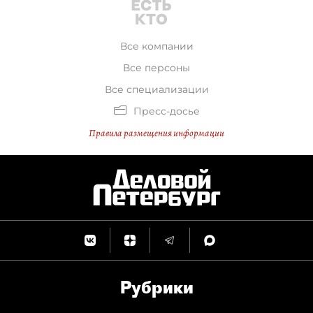
Все компании
Все персоны
Все специализации
Пресс-досье
Правила размещения информации
Рубрики