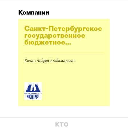
Компании
Санкт-Петербургское
государственное
бюджетное
учреждение
"Мостотрест" (СПб
Кочин Андрей Владимирович
ГБУ "Мостотрест")