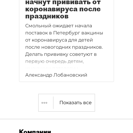
начнут прививать от
коронавируса после
праздников
Смольный ожидает начала
поставок в Петербург вакцины
от коронавируса для детей
после новогодних праздников.
Делать прививку советуют в
первую очередь детям,
имеющим патологии.
Александр Лобановский
Обязательную вакцинацию
обещают не вводить.
Показать все
Компании