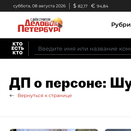
$
€
суббота, 08 августа 2026
82,17
94,84
Рубр
ДП о персоне: Ш
Вернуться к странице