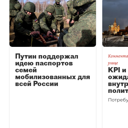
Путин поддержал
Комментар
идею паспортов
улице
семей
KPI и
мобилизованных для
ожид
всей России
внут
поли
Потребу