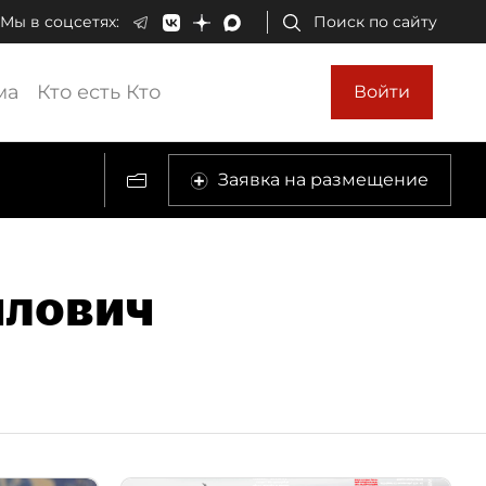
Мы в соцсетях:
Поиск по сайту
ма
Кто есть Кто
Войти
Заявка на размещение
йлович