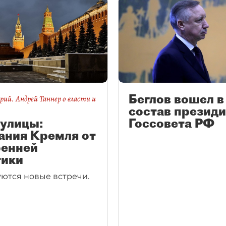
Беглов вошел в
ий. Андрей Таннер о власти и
состав презид
 улицы:
Госсовета РФ
ания Кремля от
ренней
тики
ются новые встречи.