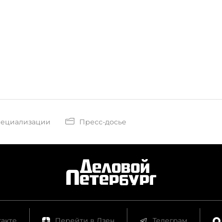
пециализации
Пресс-досье
акте
Перейти в Дзен
Телеграм