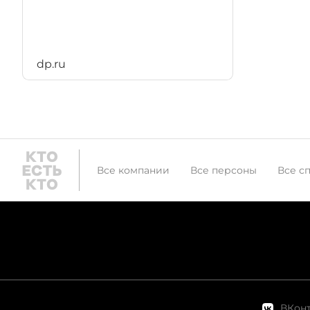
dp.ru
Все компании
Все персоны
Все с
ВКонт