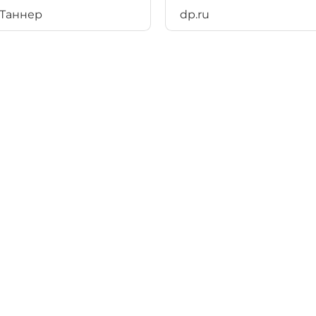
Таннер
dp.ru