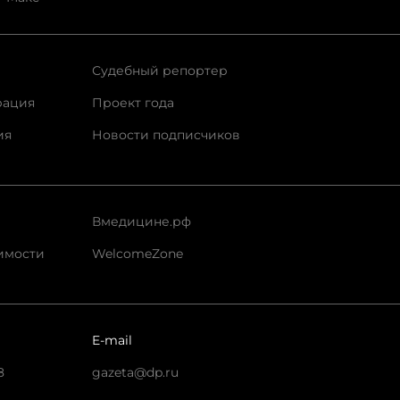
Судебный репортер
рация
Проект года
ия
Новости подписчиков
Вмедицине.рф
имости
WelcomeZone
E-mail
8
gazeta@dp.ru