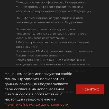
Функционирует при финансовой поддержке
Министерства цифрового развития, связи и
массовых коммуникаций Российской Федерации.
На информационном ресурсе применяются
рекомендательные технологии. Подробнее.
Перечень иностранных и международных
неправительственных организаций, деятельность
↓
которых признана нежелательной:
В России признаны экстремистскими и запрещены
↓
организации:
Организации, СМИ и физические лица, признанные в
↓
России иностранными агентами:
Список организаций, в том числе иностранных и
↓
международных, признанных террористическими
Настоящий ресурс может содержать материалы
На нашем сайте используются cookie-
18+
файлы. Продолжая пользоваться
данным сайтом, вы подтверждаете
Политика конфиденциальности
Понятно
свое согласие на использование
Правила использования информационных
файлов cookie в соответствии с
материалов
настоящим уведомлением и
Политикой о конфиденциальности.
Охрана труда