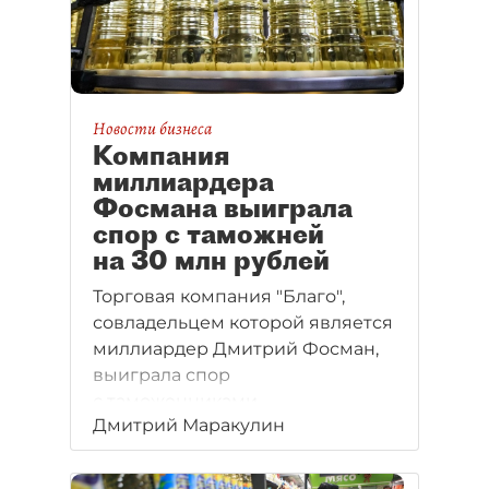
Новости бизнеса
Компания
миллиардера
Фосмана выиграла
спор с таможней
на 30 млн рублей
Торговая компания "Благо",
совладельцем которой является
миллиардер Дмитрий Фосман,
выиграла спор
с таможенниками
Дмитрий Маракулин
на 30 млн рублей.