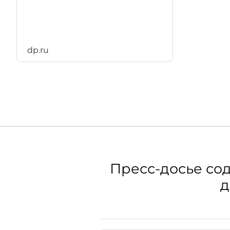
dp.ru
Пресс-досье со
д