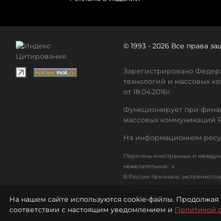
© 1993 - 2026 Все права 
Зарегистрировано Федера
технологий и массовых ко
от 18.04.2016г.
Функционирует при финан
массовых коммуникаций 
На информационном ресу
Перечень иностранных и междуна
↓
нежелательной:
В России признаны экстремистс
Организации, СМИ и физические 
Список организаций, в том числ
На нашем сайте используются cookie-файлы. Продолжая 
соответствии с настоящим уведомлением и
Политикой 