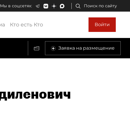
Мы в соцсетях:
Поиск по сайту
ма
Кто есть Кто
Войти
Заявка на размещение
адиленович