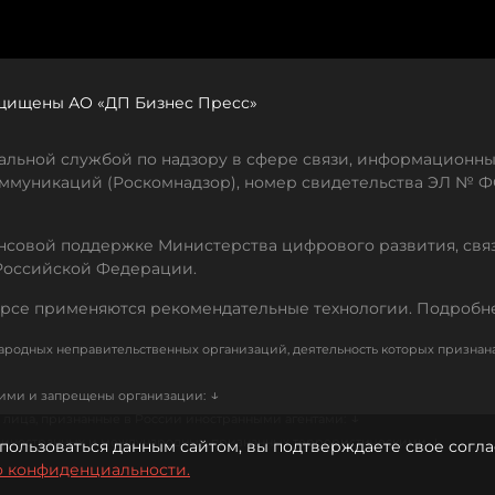
защищены АО «ДП Бизнес Пресс»
льной службой по надзору в сфере связи, информационны
ммуникаций (Роскомнадзор), номер свидетельства ЭЛ № ФС
совой поддержке Министерства цифрового развития, свя
Российской Федерации.
рсе применяются рекомендательные технологии. Подробн
родных неправительственных организаций, деятельность которых признан
↓
кими и запрещены организации:
↓
лица, признанные в России иностранными агентами:
↓
е иностранных и международных, признанных террористическими
пользоваться данным сайтом, вы подтверждаете свое согла
о конфиденциальности.