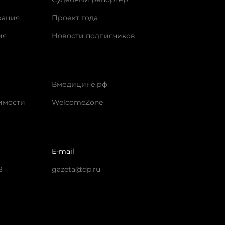
рация
Проект года
ия
Новости подписчиков
Вмедицине.рф
имости
WelcomeZone
E-mail
8
gazeta@dp.ru