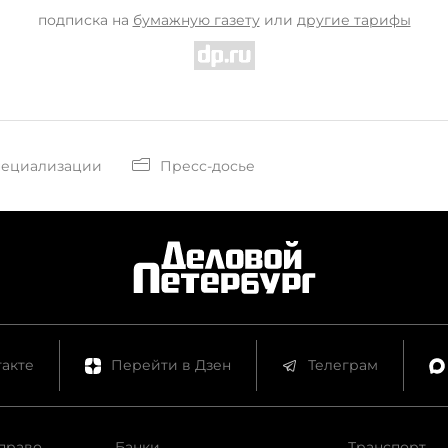
подписка на
бумажную газету
или
другие тарифы
пециализации
Пресс-досье
акте
Перейти в Дзен
Телеграм
право
Банки
Транспорт