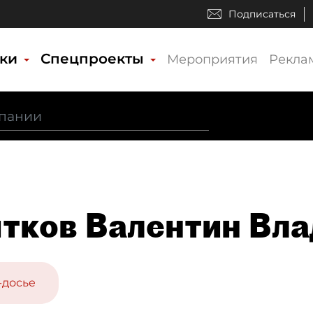
Подписаться
ики
Спецпроекты
Мероприятия
Рекла
тков Валентин Вл
-досье