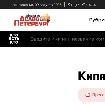
$
€
воскресенье, 09 августа 2026
82,17
94,84
Рубр
Кипя
Пресс