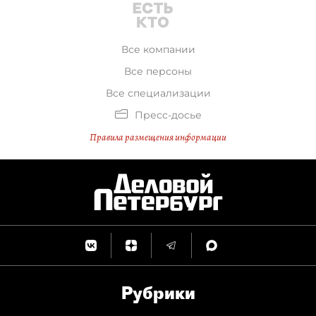
Все компании
Все персоны
Все специализации
Пресс-досье
Правила размещения информации
Рубрики