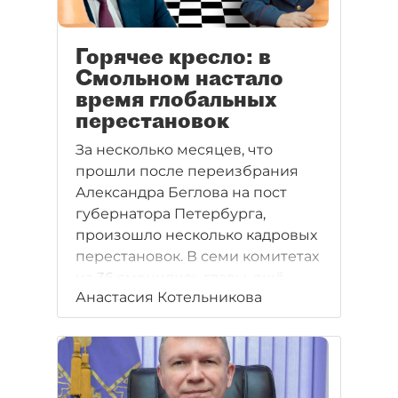
Горячее кресло: в
Смольном настало
время глобальных
перестановок
За несколько месяцев, что
прошли после переизбрания
Александра Беглова на пост
губернатора Петербурга,
произошло несколько кадровых
перестановок. В семи комитетах
из 36 сменились главы, ещё
Анастасия Котельникова
один лишился должности
замглавы из-за дела о
коррупции. "Деловой
Петербург" разбирался в
отставках и назначениях