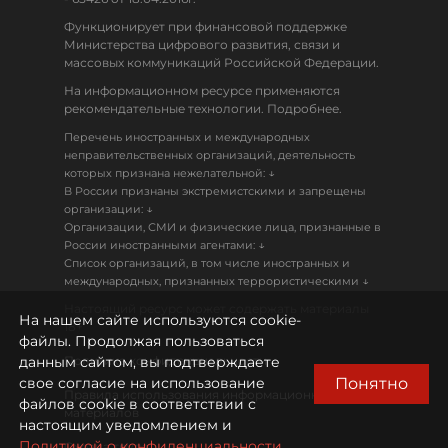
Функционирует при финансовой поддержке
Министерства цифрового развития, связи и
массовых коммуникаций Российской Федерации.
На информационном ресурсе применяются
рекомендательные технологии. Подробнее.
Перечень иностранных и международных
неправительственных организаций, деятельность
↓
которых признана нежелательной:
В России признаны экстремистскими и запрещены
↓
организации:
Организации, СМИ и физические лица, признанные в
↓
России иностранными агентами:
Список организаций, в том числе иностранных и
↓
международных, признанных террористическими
Настоящий ресурс может содержать материалы
На нашем сайте используются cookie-
18+
файлы. Продолжая пользоваться
данным сайтом, вы подтверждаете
Политика конфиденциальности
Понятно
свое согласие на использование
Правила использования информационных
файлов cookie в соответствии с
материалов
настоящим уведомлением и
Политикой о конфиденциальности.
Охрана труда