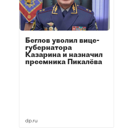
чиновников и их возможном
значении.
Беглов уволил вице-
губернатора
Казарина и назначил
преемника Пикалёва
dp.ru