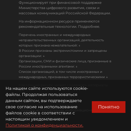
Функционирует при финансовой поддержке
Министерства цифрового развития, связи и
массовых коммуникаций Российской Федерации.
На информационном ресурсе применяются
рекомендательные технологии. Подробнее.
Перечень иностранных и международных
неправительственных организаций, деятельность
↓
которых признана нежелательной:
В России признаны экстремистскими и запрещены
↓
организации:
Организации, СМИ и физические лица, признанные в
↓
России иностранными агентами:
Список организаций, в том числе иностранных и
↓
международных, признанных террористическими
Настоящий ресурс может содержать материалы
На нашем сайте используются cookie-
18+
файлы. Продолжая пользоваться
данным сайтом, вы подтверждаете
Политика конфиденциальности
Понятно
свое согласие на использование
Правила использования информационных
файлов cookie в соответствии с
материалов
настоящим уведомлением и
Политикой о конфиденциальности.
Охрана труда