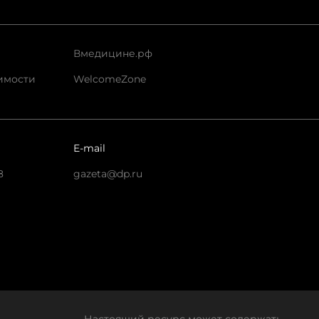
Вмедицине.рф
имости
WelcomeZone
E-mail
8
gazeta@dp.ru