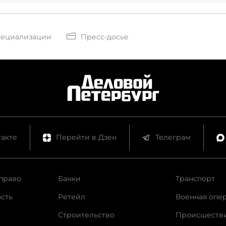
пециализации
Пресс-досье
акте
Перейти в Дзен
Телеграм
право
Банки
Транспорт
сть
Ретейл
Военная опе
Строительство
Происшеств