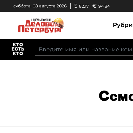
$
€
суббота, 08 августа 2026
82,17
94,84
Рубр
Семе