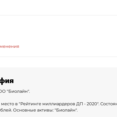
зменения
фия
О "Биолайн".
 место в
"Рейтинге миллиардеров ДП - 2020"
. Состо
ублей. Основные активы: "Биолайн".