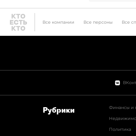
Все компании
Все персоны
Все с
ВКонт
Финансы и 
Рубрики
Недвижимо
Политика