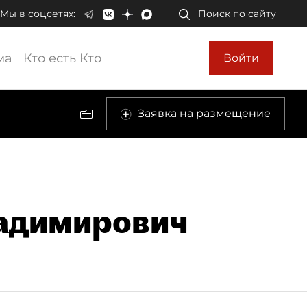
Мы в соцсетях:
Поиск по сайту
ма
Кто есть Кто
Войти
Заявка на размещение
адимирович