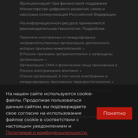
Функционирует при финансовой поддержке
Министерства цифрового развития, связи и
массовых коммуникаций Российской Федерации.
На информационном ресурсе применяются
рекомендательные технологии. Подробнее.
Перечень иностранных и международных
неправительственных организаций, деятельность
↓
которых признана нежелательной:
В России признаны экстремистскими и запрещены
↓
организации:
Организации, СМИ и физические лица, признанные в
↓
России иностранными агентами:
Список организаций, в том числе иностранных и
↓
международных, признанных террористическими
Настоящий ресурс может содержать материалы
На нашем сайте используются cookie-
18+
файлы. Продолжая пользоваться
данным сайтом, вы подтверждаете
Политика конфиденциальности
Понятно
свое согласие на использование
Правила использования информационных
файлов cookie в соответствии с
материалов
настоящим уведомлением и
Политикой о конфиденциальности.
Охрана труда