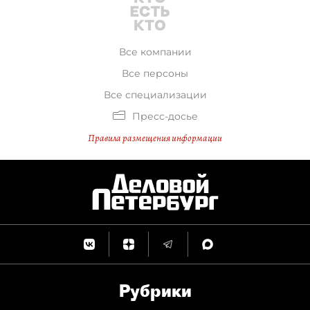
Все компании
Все персоны
Все специализации
Пресс-досье
Правила размещения информации
Рубрики