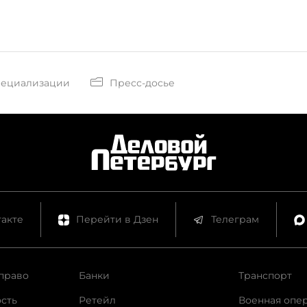
пециализации
Пресс-досье
акте
Перейти в Дзен
Телеграм
право
Банки
Транспорт
сть
Ретейл
Военная опе