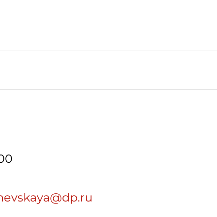
-00
shevskaya@dp.ru