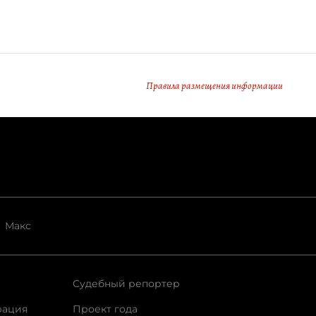
Правила размещения информации
Макс
Судебный репортер
рация
Проект года