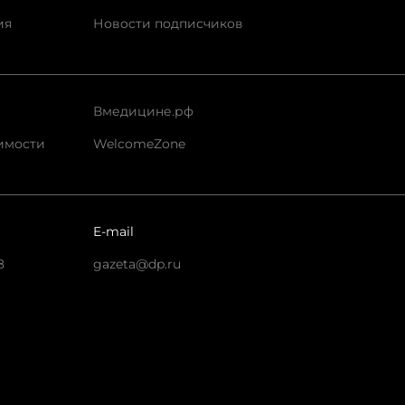
ия
Новости подписчиков
Вмедицине.рф
имости
WelcomeZone
E-mail
8
gazeta@dp.ru