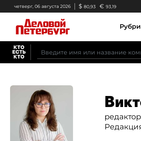
$
€
четверг, 06 августа 2026
80,93
93,19
Рубр
Викт
редактор
Редакция